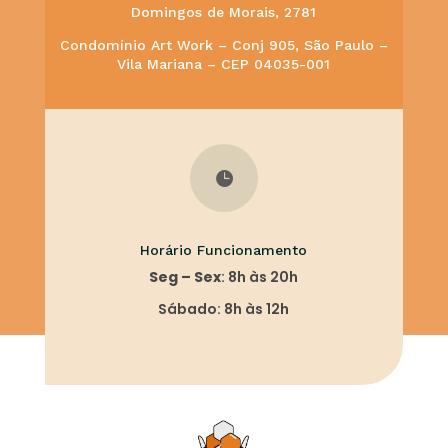
Domingos de Morais, 2781
Condomínio Art Work – Conj 905, São Paulo –
Vila Mariana – CEP 04035-001

Horário Funcionamento
Seg – Sex
: 8h às 20h
Sábado: 8h às 12h