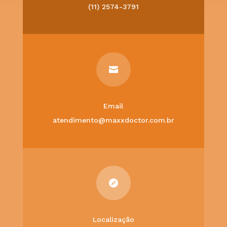
(11) 2574-3791

Email
atendimento@maxxdoctor.com.br

Localização