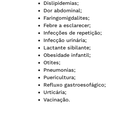
Dislipidemias;
Dor abdominal;
Faringomigdalites;
Febre a esclarecer;
Infecções de repetição;
Infecção urinária;
Lactante sibilante;
Obesidade infantil;
Otites;
Pneumonias;
Puericultura;
Refluxo gastroesofágico;
Urticária;
Vacinação.