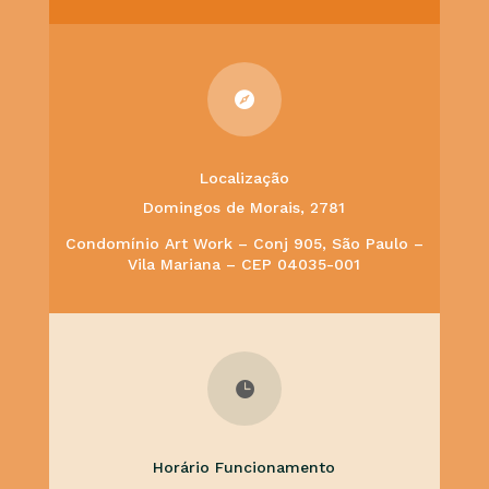

Localização
Domingos de Morais, 2781
Condomínio Art Work – Conj 905, São Paulo –
Vila Mariana – CEP 04035-001

Horário Funcionamento